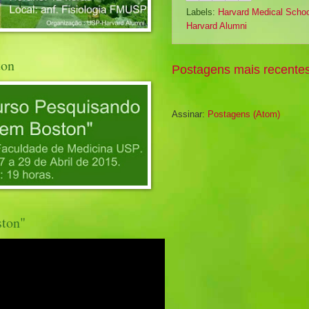
Labels:
Harvard Medical Schoo
Harvard Alumni
ton
Postagens mais recente
Assinar:
Postagens (Atom)
ston"