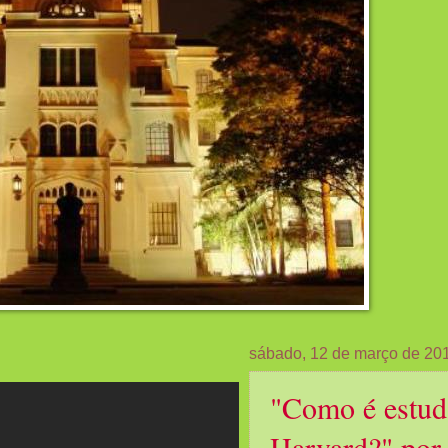
sábado, 12 de março de 20
"Como é estud
Harvard?" por