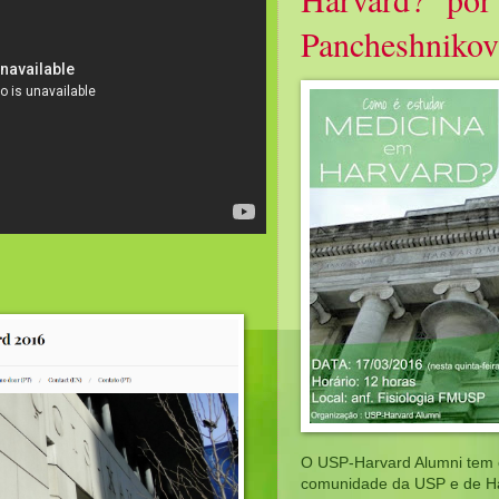
Pancheshnikov
O USP-Harvard Alumni tem o
comunidade da USP e de Ha