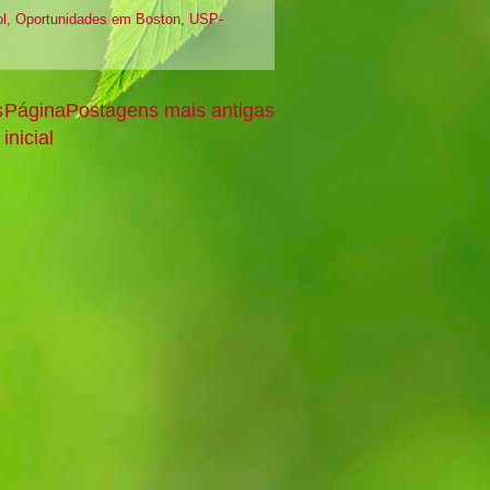
l
,
Oportunidades em Boston
,
USP-
s
Página
Postagens mais antigas
inicial