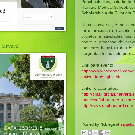
Pancheshnikov, estudante d
Harvard Medical School, com
Scholarship e da Fulbright F
Nesta conversa, Anna conta
foi o processo de aceite 
projetos e atividades nas q
sobre o processo de prov
Harvard
melhores hospitais dos Es
perguntas feitas pelo públi
Link para evento: 
https://www.facebook.com/
active_tab=highlights
Links relacionados:
http://brazil.drclas.harvard.e
medicine/laboratory-researc
http://www.uspharvard.com
Posted by
Nóbrega
at
sábado,