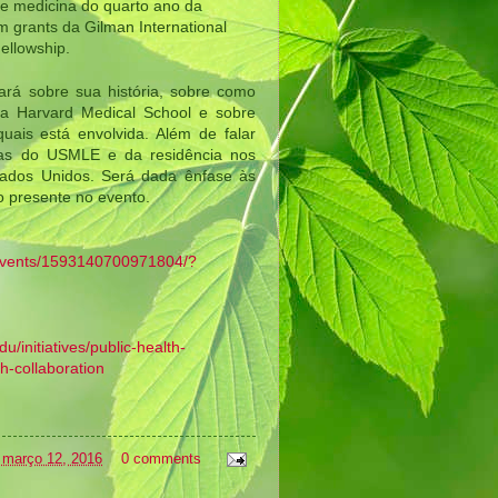
e medicina do quarto ano da 
 grants da Gilman International 
ellowship.
rá sobre sua história, sobre como 
na Harvard Medical School e sobre 
uais está envolvida. Além de falar 
as do USMLE e da residência nos 
tados Unidos. Será dada ênfase às 
co presente no evento.
events/1593140700971804/?
du/initiatives/public-health-
h-collaboration
 março 12, 2016
0 comments