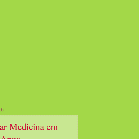
16
ar Medicina em
 Anna