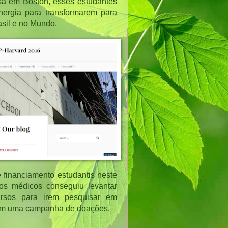
a em Boston, esses estudantes 
nergia para transformarem para 
asil e no Mundo.
 financiamento estudantis neste 
os médicos conseguiu levantar 
rsos para irem pesquisar em 
aram uma campanha de doações. 