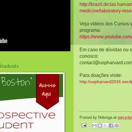
http://brazil.drclas.harvar
medicine/laboratory-rese
Veja vídeos dos Cursos e 
https://www.youtube.co
Em caso de dúvidas ou s
conosco:
contact@uspharvard.co
Students
Para doações visite: 
http://uspharvard2016.wor
Posted by
Nóbrega
at
terça-fe