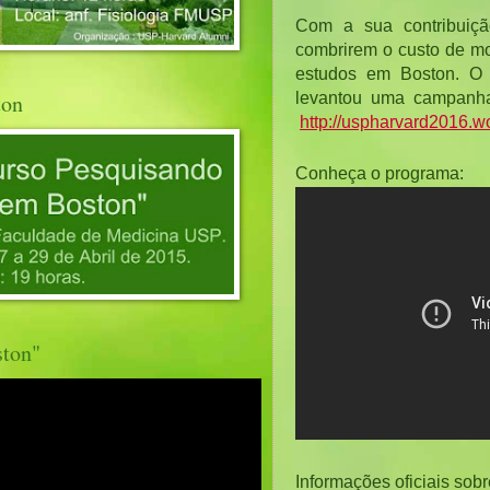
Com a sua contribuiçã
combrirem o custo de mor
estudos em Boston. 
O 
ton
http://uspharvard2016.
Conheça o programa:
ston"
I
nformações oficiais sobr