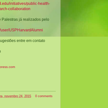
d.edu/initiatives/public-health-
arch-collaboration
Palestras já realizados pelo 
m/user/USPHarvardAlumni
ugestões entre em contato 
m
dpress.com
ira, novembro 24, 2015
0 comments