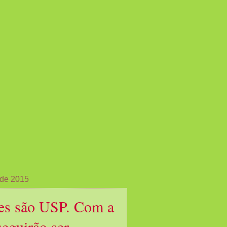
 de 2015
tes são USP. Com a
seguirão ser