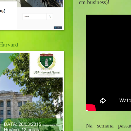
em business)!
Harvard
Na semana passad