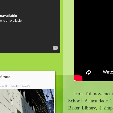
Hoje fui novamente
School. A faculdade é m
Baker Library, é simp