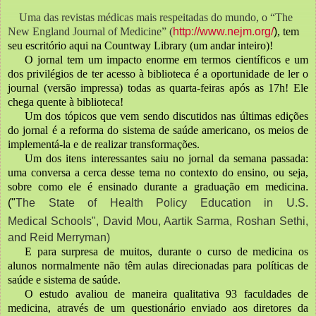
    Uma das revistas médicas mais respeitadas do mundo, o “The 
New England Journal of Medicine” (
http://www.nejm.org/
)
, tem 
seu escritório aqui na Countway Library (um andar inteiro)!
O jornal tem um impacto enorme em termos científicos e um 
dos privilégios de ter acesso à biblioteca é a oportunidade de ler o 
journal (versão impressa) todas as quarta-feiras após as 17h! Ele 
chega quente à biblioteca! 
Um dos tópicos que vem sendo discutidos nas últimas edições 
do jornal é a reforma do sistema de saúde americano, os meios de 
implementá-la e de realizar transformações. 
Um dos itens interessantes saiu no jornal da semana passada: 
uma conversa a cerca desse tema no contexto do ensino, ou seja, 
sobre como ele é ensinado durante a graduação em medicina
.  
("
The State of Health Policy Education in U.S.
Medical Schools",
David Mou, Aartik Sarma, Roshan Sethi,
and Reid Merryman)
E para surpresa de muitos, durante o curso de medicina os 
alunos normalmente não têm aulas direcionadas para políticas de 
saúde e sistema de saúde. 
O estudo avaliou de maneira qualitativa 93 faculdades de 
medicina, através de um questionário enviado aos diretores da 